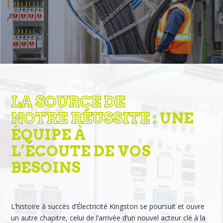
CARRIÈRES
LA SOURCE DE
NOTRE RÉUSSITE :
UNE
CONTACT
ÉQUIPE À
L’ÉCOUTE DE VOS
BESOINS
L’histoire à succès d’Électricité Kingston se poursuit et ouvre
un autre chapitre, celui de l’arrivée d’un nouvel acteur clé à la