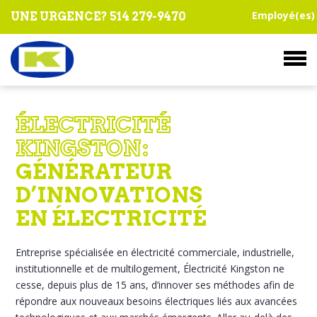
Employé(es)
UNE URGENCE?
514 279-9470
Une urgence ? 514 279-9470
ÉLECTRICITÉ
KINGSTON :
GÉNÉRATEUR
D’INNOVATIONS
À PROPOS
EN ÉLECTRICITÉ
Entreprise spécialisée en électricité commerciale, industrielle,
institutionnelle et de multilogement, Électricité Kingston ne
cesse, depuis plus de 15 ans, d’innover ses méthodes afin de
SERVICES OFFERTS
répondre aux nouveaux besoins électriques liés aux avancées