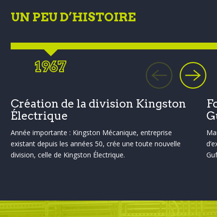
UN PEU D’HISTOIRE
1967
Création de la division Kingston
F
Électrique
G
Année importante : Kingston Mécanique, entreprise
Mar
existant depuis les années 50, crée une toute nouvelle
d’e
division, celle de Kingston Électrique.
Guf