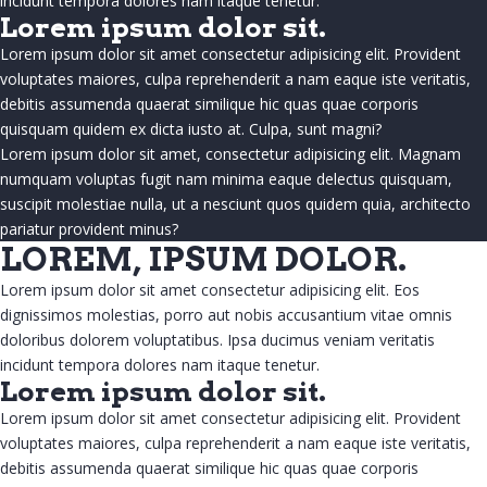
incidunt tempora dolores nam itaque tenetur.
Commerciales, industrielles et
Lorem ipsum dolor sit.
institutionnelles
Lorem ipsum dolor sit amet consectetur adipisicing elit. Provident
voluptates maiores, culpa reprehenderit a nam eaque iste veritatis,
Multilogement
debitis assumenda quaerat similique hic quas quae corporis
quisquam quidem ex dicta iusto at. Culpa, sunt magni?
Lorem ipsum dolor sit amet, consectetur adipisicing elit. Magnam
numquam voluptas fugit nam minima eaque delectus quisquam,
suscipit molestiae nulla, ut a nesciunt quos quidem quia, architecto
pariatur provident minus?
LOREM, IPSUM DOLOR.
SERVICES PRÉVENTIFS
Lorem ipsum dolor sit amet consectetur adipisicing elit. Eos
dignissimos molestias, porro aut nobis accusantium vitae omnis
doloribus dolorem voluptatibus. Ipsa ducimus veniam veritatis
incidunt tempora dolores nam itaque tenetur.
Lorem ipsum dolor sit.
Lorem ipsum dolor sit amet consectetur adipisicing elit. Provident
RÉALISATIONS
voluptates maiores, culpa reprehenderit a nam eaque iste veritatis,
debitis assumenda quaerat similique hic quas quae corporis