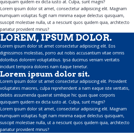
quisquam quidem ex dicta iusto at. Culpa, sunt magni?
Lorem ipsum dolor sit amet, consectetur adipisicing elit. Magnam
numquam voluptas fugit nam minima eaque delectus quisquam,
suscipit molestiae nulla, ut a nesciunt quos quidem quia, architecto
CARRIÈRES
pariatur provident minus?
LOREM, IPSUM DOLOR.
Lorem ipsum dolor sit amet consectetur adipisicing elit. Eos
dignissimos molestias, porro aut nobis accusantium vitae omnis
doloribus dolorem voluptatibus. Ipsa ducimus veniam veritatis
incidunt tempora dolores nam itaque tenetur.
Lorem ipsum dolor sit.
CONTACT
Lorem ipsum dolor sit amet consectetur adipisicing elit. Provident
voluptates maiores, culpa reprehenderit a nam eaque iste veritatis,
debitis assumenda quaerat similique hic quas quae corporis
quisquam quidem ex dicta iusto at. Culpa, sunt magni?
Lorem ipsum dolor sit amet, consectetur adipisicing elit. Magnam
numquam voluptas fugit nam minima eaque delectus quisquam,
suscipit molestiae nulla, ut a nesciunt quos quidem quia, architecto
pariatur provident minus?