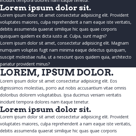
incidunt tempora dolores nam itaque tenetur.
Commerciales, industrielles et
Lorem ipsum dolor sit.
institutionnelles
Lorem ipsum dolor sit amet consectetur adipisicing elit. Provident
voluptates maiores, culpa reprehenderit a nam eaque iste veritatis,
Multilogement
debitis assumenda quaerat similique hic quas quae corporis
quisquam quidem ex dicta iusto at. Culpa, sunt magni?
Lorem ipsum dolor sit amet, consectetur adipisicing elit. Magnam
numquam voluptas fugit nam minima eaque delectus quisquam,
suscipit molestiae nulla, ut a nesciunt quos quidem quia, architecto
pariatur provident minus?
LOREM, IPSUM DOLOR.
SERVICES PRÉVENTIFS
Lorem ipsum dolor sit amet consectetur adipisicing elit. Eos
dignissimos molestias, porro aut nobis accusantium vitae omnis
doloribus dolorem voluptatibus. Ipsa ducimus veniam veritatis
incidunt tempora dolores nam itaque tenetur.
Lorem ipsum dolor sit.
Lorem ipsum dolor sit amet consectetur adipisicing elit. Provident
RÉALISATIONS
voluptates maiores, culpa reprehenderit a nam eaque iste veritatis,
debitis assumenda quaerat similique hic quas quae corporis