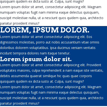
quisquam quidem ex dicta iusto at. Culpa, sunt magni?
Lorem ipsum dolor sit amet, consectetur adipisicing elit. Magnam
numquam voluptas fugit nam minima eaque delectus quisquam,
suscipit molestiae nulla, ut a nesciunt quos quidem quia, architecto
CARRIÈRES
pariatur provident minus?
LOREM, IPSUM DOLOR.
Lorem ipsum dolor sit amet consectetur adipisicing elit. Eos
dignissimos molestias, porro aut nobis accusantium vitae omnis
doloribus dolorem voluptatibus. Ipsa ducimus veniam veritatis
incidunt tempora dolores nam itaque tenetur.
Lorem ipsum dolor sit.
CONTACT
Lorem ipsum dolor sit amet consectetur adipisicing elit. Provident
voluptates maiores, culpa reprehenderit a nam eaque iste veritatis,
debitis assumenda quaerat similique hic quas quae corporis
quisquam quidem ex dicta iusto at. Culpa, sunt magni?
Lorem ipsum dolor sit amet, consectetur adipisicing elit. Magnam
numquam voluptas fugit nam minima eaque delectus quisquam,
suscipit molestiae nulla, ut a nesciunt quos quidem quia, architecto
pariatur provident minus?